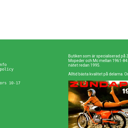
Butiken som är specialiserad på
Mopeder och Mc mellan 1961-84. 
nfo
nätet redan 1995.
policy
Alltid bästa kvalitet på delarna. O
ors 10-17