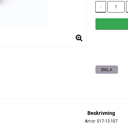
-
DELA
Beskrivning
Art.nr: 517-13.107