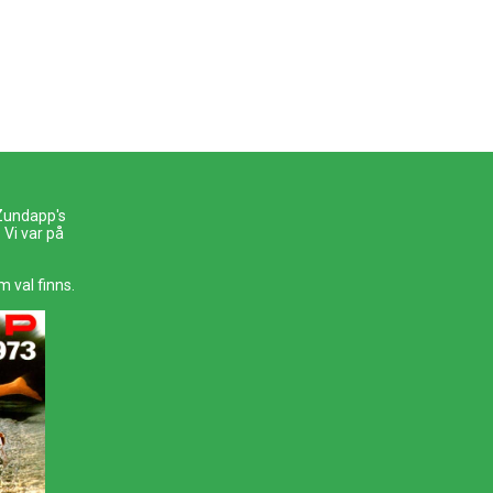
 Zundapp's
Vi var på
m val finns.