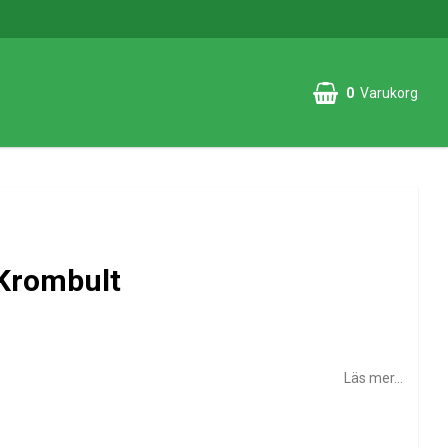
0
Varukorg
 Krombult
Läs mer...