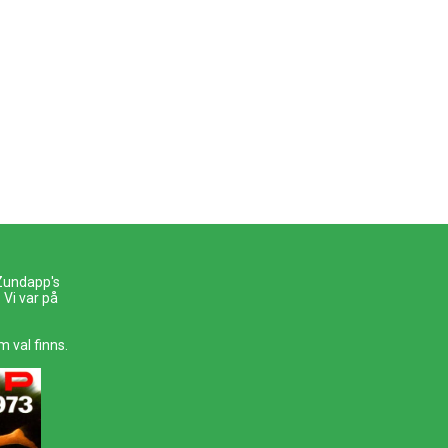
 Zundapp's
Vi var på
m val finns.