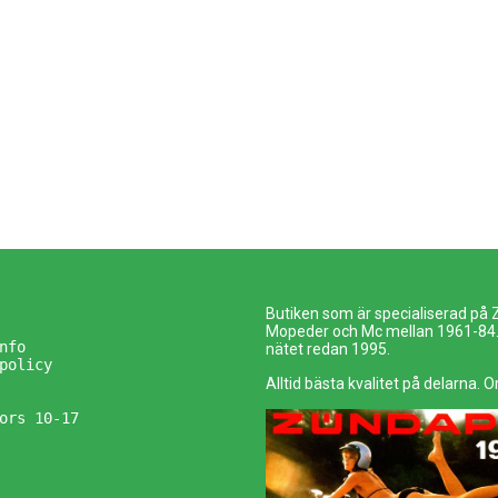
Butiken som är specialiserad på
Mopeder och Mc mellan 1961-84. 
nfo
nätet redan 1995.
policy
Alltid bästa kvalitet på delarna. O
ors 10-17