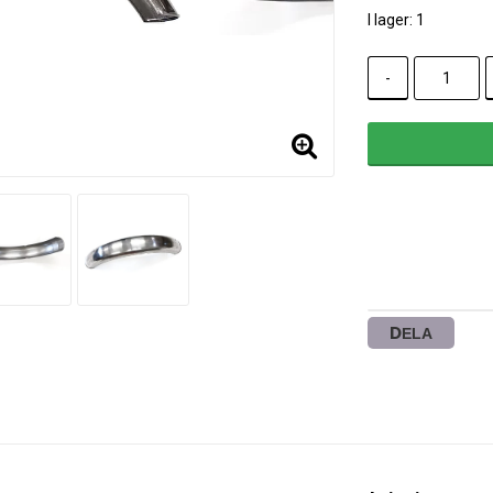
I lager: 1
-
DELA