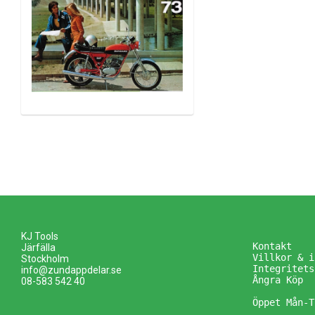
KJ Tools
Kontakt
Järfälla
Villkor & i
Stockholm
Integritets
info@zundappdelar.se
Ångra Köp
08-583 542 40
Öppet Mån-T