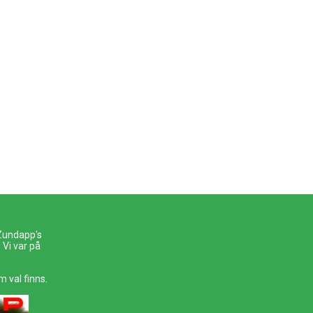
 Zundapp's
Vi var på
m val finns.