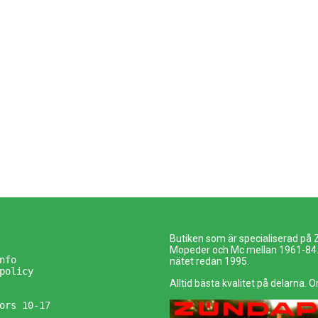
Butiken som är specialiserad på
Mopeder och Mc mellan 1961-84. 
nfo
nätet redan 1995.
policy
Alltid bästa kvalitet på delarna. O
ors 10-17