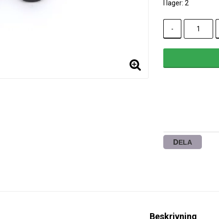
I lager: 2
-
DELA
Beskrivning