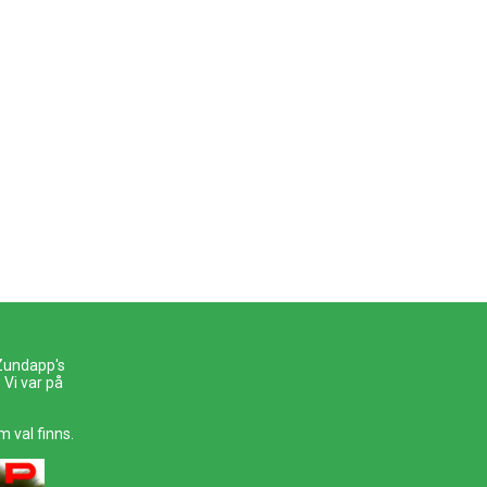
 Zundapp's
Vi var på
m val finns.