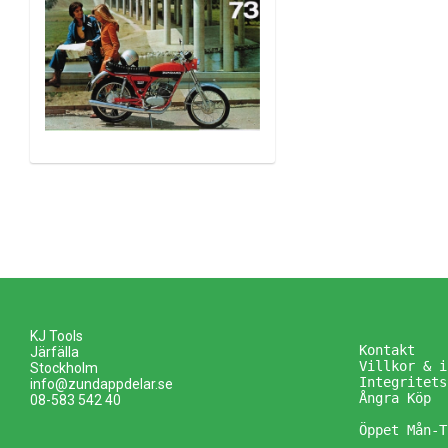
KJ Tools
Kontakt
Järfälla
Villkor & i
Stockholm
Integritets
info@zundappdelar.se
Ångra Köp
08-583 542 40
Öppet Mån-T