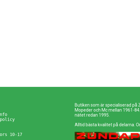
Butiken som är specialiserad på
Mopeder och Mc mellan 1961-84. 
nfo
nätet redan 1995.
policy
Alltid bästa kvalitet på delarna. O
ors 10-17