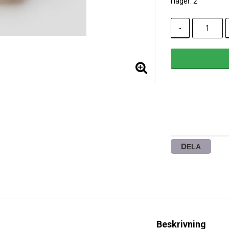
I lager: 2
-
DELA
Beskrivning