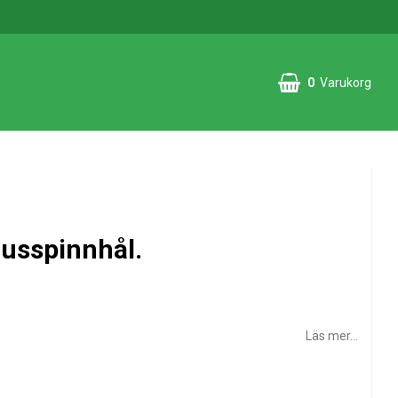
0
Varukorg
jusspinnhål.
Läs mer...