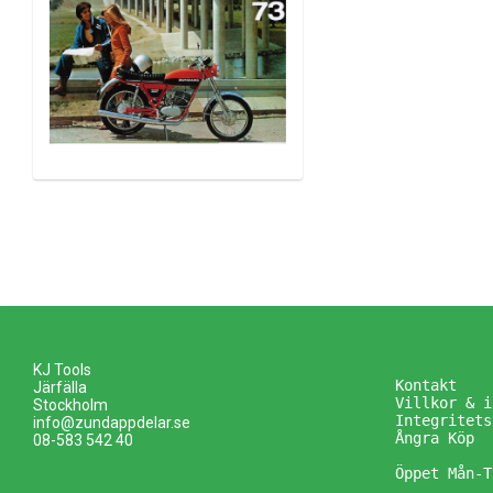
KJ Tools
Kontakt
Järfälla
Villkor & i
Stockholm
Integritets
info@zundappdelar.se
Ångra Köp
08-583 542 40
Öppet Mån-T