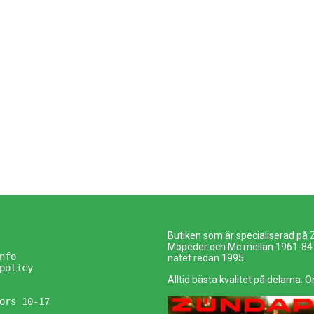
Butiken som är specialiserad på
Mopeder och Mc mellan 1961-84. 
nfo
nätet redan 1995.
policy
Alltid bästa kvalitet på delarna. O
ors 10-17