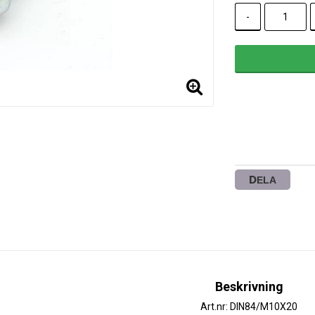
-
DELA
Beskrivning
Art.nr: DIN84/M10X20