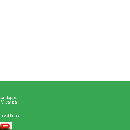
 Zundapp's
Vi var på
m val finns.