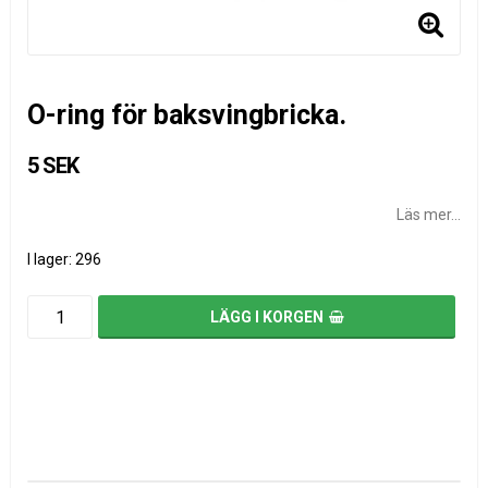
O-ring för baksvingbricka.
5 SEK
Läs mer...
I lager: 296
LÄGG I KORGEN