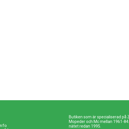
Butiken som är specialiserad på
Mopeder och Mc mellan 1961-84. 
nfo
nätet redan 1995.