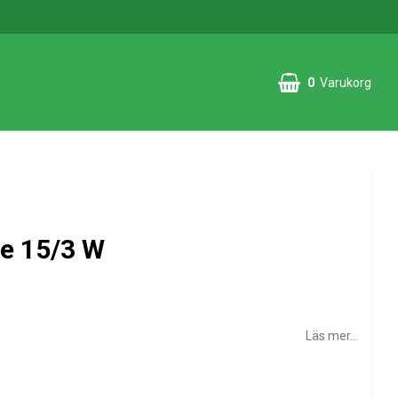
0
Varukorg
Din varukorg är tom
le 15/3 W
Läs mer...