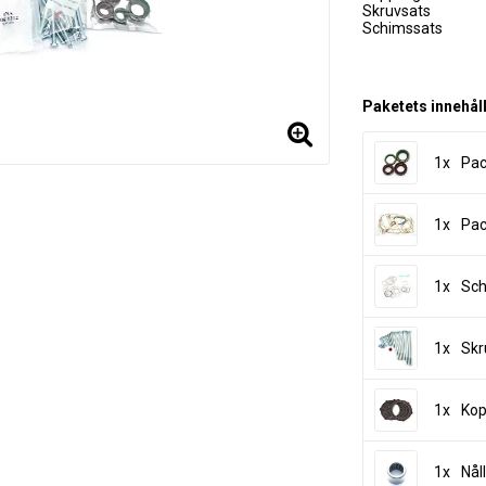
Skruvsats
Schimssats
Paketets innehål
1x
Pac
1x
Pac
1x
Sch
1x
Skr
1x
Kop
1x
Nål