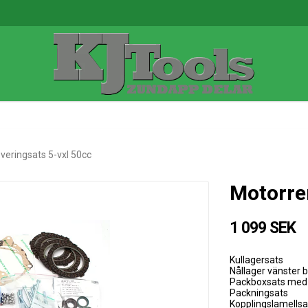
veringsats 5-vxl 50cc
Motorre
1 099 SEK
Kullagersats
Nållager vänster 
Packboxsats med 
Packningsats
Kopplingslamellsa