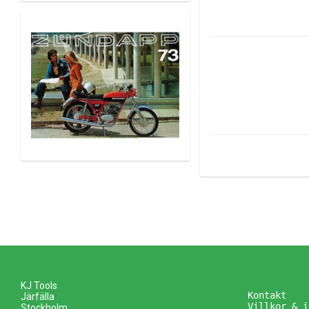
KJ Tools
Kontakt
Järfälla
Villkor & i
Stockholm