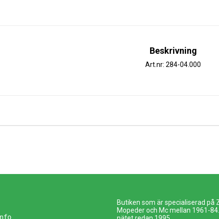
Beskrivning
Art.nr: 284-04.000
Butiken som är specialiserad på
Mopeder och Mc mellan 1961-84. 
nfo
nätet redan 1995.