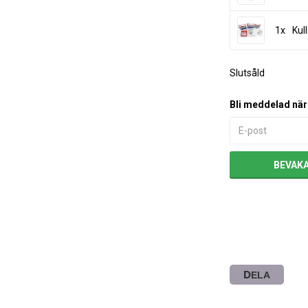
1x
Kul
Slutsåld
Bli meddelad när 
BEVAK
DELA