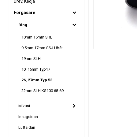
Drev, Kedja
Förgasare
Bing
10mm 15mm SRE
9.5mm 17mm SSJ Ubåt
19mm SLH
10, 15mm Typ17
26, 27mm Typ 53
22mm SLH KS100 68-69
Mikuni
Insugsidan
Luftsidan