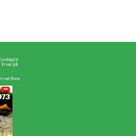
 Zundapp's
Vi var på
m val finns.