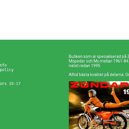
Butiken som är specialiserad på
Mopeder och Mc mellan 1961-84. 
nfo
nätet redan 1995.
policy
Alltid bästa kvalitet på delarna. O
ors 10-17