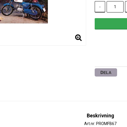
-
DELA
Beskrivning
Art.nr: PROMFB67