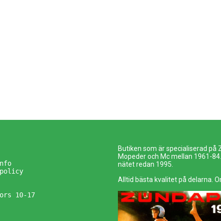
Butiken som är specialiserad på
Mopeder och Mc mellan 1961-84. 
nfo
nätet redan 1995.
policy
Alltid bästa kvalitet på delarna. O
ors 10-17