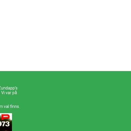
 Zundapp's
Vi var på
m val finns.