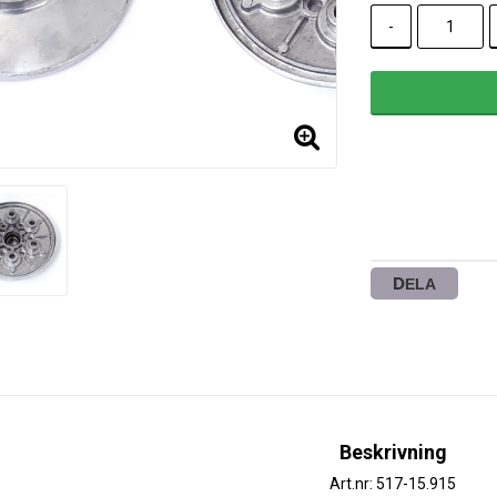
-
DELA
Beskrivning
Art.nr: 517-15.915