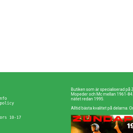
Butiken som är specialiserad på
Mopeder och Mc mellan 1961-84. 
nfo
nätet redan 1995.
policy
Alltid bästa kvalitet på delarna. O
ors 10-17