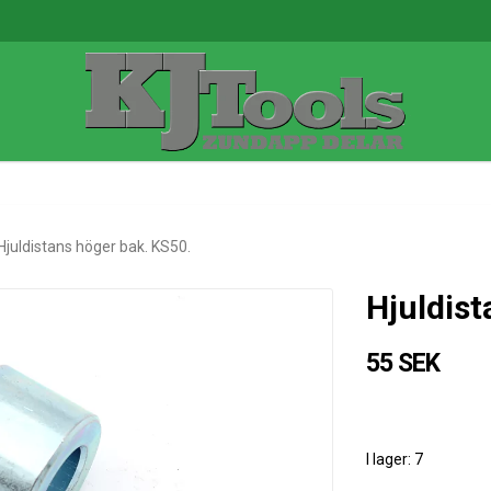
Hjuldistans höger bak. KS50.
Hjuldist
55 SEK
I lager: 7