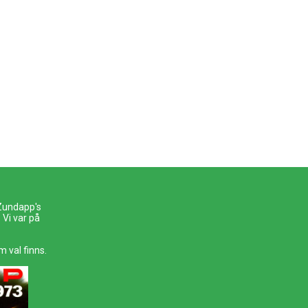
 Zundapp's
Vi var på
m val finns.