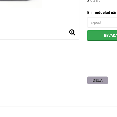
Slutsåld
Bli meddelad när 
BEVAK
DELA