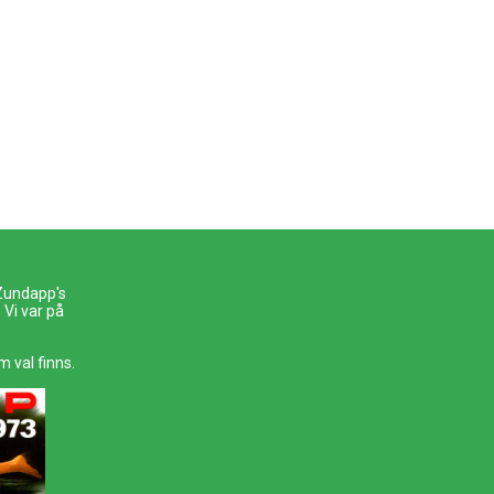
 Zundapp's
Vi var på
m val finns.