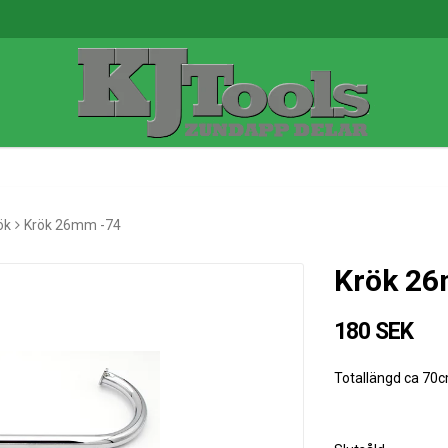
ök
Krök 26mm -74
Krök 2
180 SEK
Totallängd ca 70c