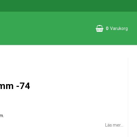
0
Varukorg
6mm -74
m.
Läs mer...